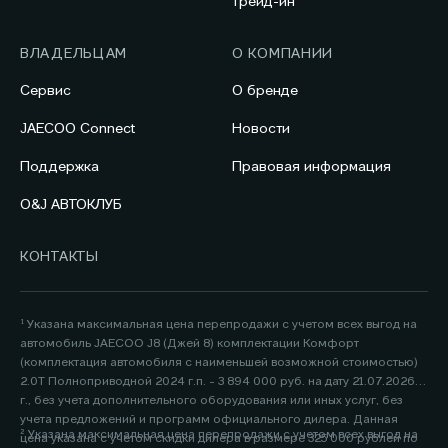
Трейд-ин
ВЛАДЕЛЬЦАМ
О КОМПАНИИ
Сервис
О бренде
JAECOO Connect
Новости
Поддержка
Правовая информация
O&J АВТОКЛУБ
КОНТАКТЫ
¹ Указана максимальная цена перепродажи с учетом всех выгод на
автомобиль JAECOO J8 (Джей 8) комплектации Комфорт
(комплектация автомобиля с наименьшей возможной стоимостью)
2.0Т Полноприводной 2024 г.п. - 3 894 000 руб. на дату 21.07.2026
г., без учета дополнительного оборудования или иных услуг, без
учета предложений и программ официального дилера. Данная
² Указана максимальная цена перепродажи с учетом всех выгод на
цена указана с учетом скидки дилера в размере 325 000 рублей по