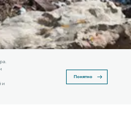
ра.
и
Понятно
 и