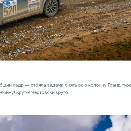
бщий кадр — стояла задача снять всю колонну Гранд тура
онну! Круто! Чертовски круто.