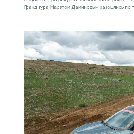
Опция выбора ракурса бесконечно хороша! За
Гранд тура Маратом Даминовым разошлись по т