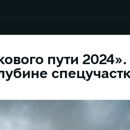
ового пути 2024».
глубине спецучастк