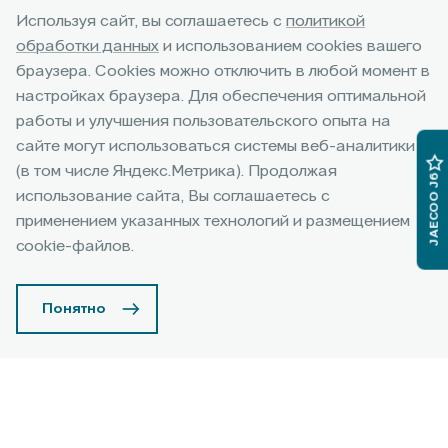
JAECOO CONNECT
Используя сайт, вы соглашаетесь с
политикой
Комплекс интеллектуальных технологий с
обработки данных
и использованием cookies вашего
подключением к сети интернет
браузера. Cookies можно отключить в любой момент в
для удаленного управления функциями автомобиля
настройках браузера. Для обеспечения оптимальной
при помощи мобильного приложения O&J, а также
работы и улучшения пользовательского опыта на
онлайн-сервисы.
сайте могут использоваться системы веб-аналитики
Функционал JAECOO CONNECT доступен для новых
(в том числе Яндекс.Метрика). Продолжая
JAECOO J6
моделей JAECOO J7 2024 года.*
использование сайта, Вы соглашаетесь с
применением указанных технологий и размещением
Скачать приложение
cookie-файлов.
Понятно
Основные функции