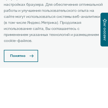
Проходите техобслуживание у официальных
настройках браузера. Для обеспечения оптимальной
дилеров JAECOO — это гарантия качественного
работы и улучшения пользовательского опыта на
сервиса,
сайте могут использоваться системы веб-аналитики
сохранения гарантии на автомобиль и
(в том числе Яндекс.Метрика). Продолжая
JAECOO J6
профессиональной поддержки.
использование сайта, Вы соглашаетесь с
применением указанных технологий и размещением
Записаться на сервис
cookie-файлов.
Понятно
Преимущества
официального дилера
JAECOO
Узнать подробнее