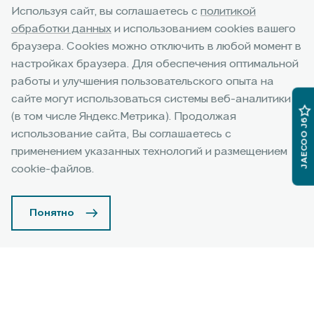
Используя сайт, вы соглашаетесь с
политикой
обработки данных
и использованием cookies вашего
браузера. Cookies можно отключить в любой момент в
настройках браузера. Для обеспечения оптимальной
работы и улучшения пользовательского опыта на
сайте могут использоваться системы веб-аналитики
(в том числе Яндекс.Метрика). Продолжая
JAECOO J6
использование сайта, Вы соглашаетесь с
Весеннее обновление
применением указанных технологий и размещением
cookie-файлов.
Выгода растет с пробегом
Понятно
Ваш автомобиль прошёл более 50 000 км?
Любые тормозные колодки и диски из нашего каталога