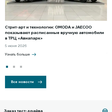
Стрит-арт и технологии: OMODA и JAECOO
Но
показывают расписанные вручную автомобили
JA
в ТРЦ «Авиапарк»
за
5 июня 2026
8 
Узнать больше
Уз
Все новости
Заказ тест-драйва