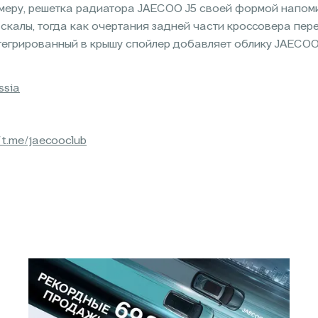
имеру, решетка радиатора JAECOO J5 своей формой напом
калы, тогда как очертания задней части кроссовера пере
тегрированный в крышу спойлер добавляет облику JAECOO
ssia
/t.me/jaecooclub