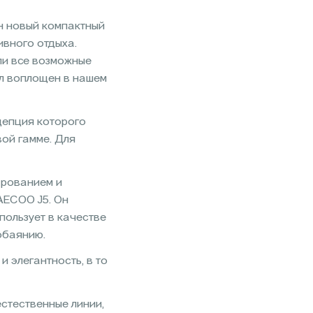
н новый компактный
ивного отдыха.
и все возможные
ыл воплощен в нашем
цепция которого
вой гамме. Для
арованием и
AECOO J5. Он
пользует в качестве
обаянию.
 элегантность, в то
стественные линии,