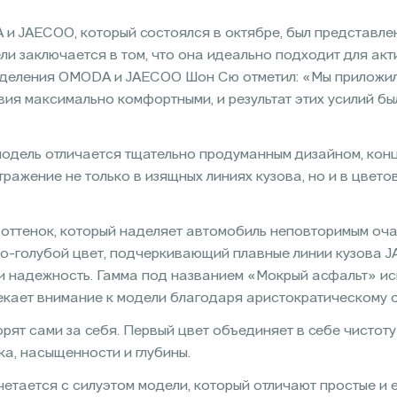
 JAECOO, который состоялся в октябре, был представле
и заключается в том, что она идеально подходит для акт
зделения OMODA и JAECOO Шон Сю отметил: «Мы приложил
вия максимально комфортными, и результат этих усилий б
одель отличается тщательно продуманным дизайном, кон
ажение не только в изящных линиях кузова, но и в цвето
оттенок, который наделяет автомобиль неповторимым оч
о-голубой цвет, подчеркивающий плавные линии кузова J
 и надежность. Гамма под названием «Мокрый асфальт» ис
лекает внимание к модели благодаря аристократическому 
т сами за себя. Первый цвет объединяет в себе чистоту и
а, насыщенности и глубины.
тается с силуэтом модели, который отличают простые и е