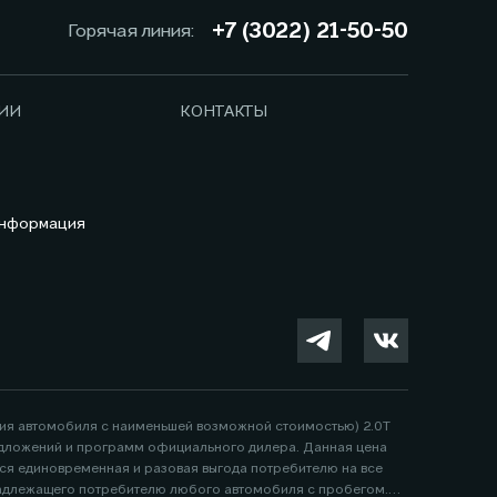
+7 (3022) 21-50-50
Горячая линия:
ИИ
КОНТАКТЫ
информация
ция автомобиля с наименьшей возможной стоимостью) 2.0Т
 предложений и программ официального дилера. Данная цена
тся единовременная и разовая выгода потребителю на все
надлежащего потребителю любого автомобиля с пробегом.