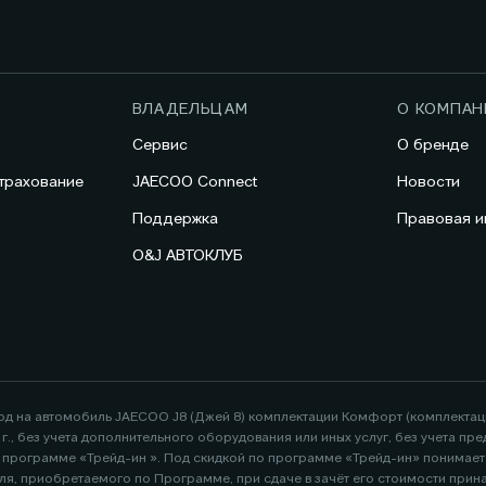
ВЛАДЕЛЬЦАМ
О КОМПАН
Сервис
О бренде
трахование
JAECOO Connect
Новости
Поддержка
Правовая 
O&J АВТОКЛУБ
год на автомобиль JAECOO J8 (Джей 8) комплектации Комфорт (комплекта
26 г., без учета дополнительного оборудования или иных услуг, без учета
по программе «Трейд-ин ». Под скидкой по программе «Трейд-ин» понимае
я, приобретаемого по Программе, при сдаче в зачёт его стоимости при