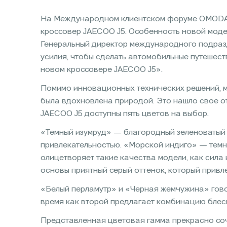
На Международном клиентском форуме OMODA и
кроссовер JAECOO J5. Особенность новой модел
Генеральный директор международного подра
усилия, чтобы сделать автомобильные путешест
новом кроссовере JAECOO J5».
Помимо инновационных технических решений, м
была вдохновлена природой. Это нашло свое отр
JAECOO J5 доступны пять цветов на выбор.
«Темный изумруд» — благородный зеленоватый 
привлекательностью. «Морской индиго» — темн
олицетворяет такие качества модели, как сила
основы приятный серый оттенок, который прив
«Белый перламутр» и «Черная жемчужина» говоря
время как второй предлагает комбинацию блеск
Представленная цветовая гамма прекрасно соче