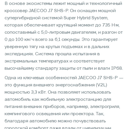
В основе экосистемы лежит мощный и технологичный
кроссовер JAECOO J7 SHS-P. Он оснащен мощной
супергибридной системой Super Hybrid System,
которая обеспечивает крутящий момент до 735 Н·м,
сопоставимый с 5,0-литровым двигателем, и разгон от
0 до 100 км/ч всего за 6,1 секунды. Это гарантирует
уверенную тягу на крутых подъемах и в дальних
экспедициях. Система прошла испытания в
экстремальных температурах и соответствует
высочайшему стандарту защиты от пыли и влаги IP68.
Одна из ключевых особенностей JAECOO J7 SHS-P —
это функция внешнего энергоснабжения (V2L)
мощностью 3,3 кВт. Она позволяет использовать
автомобиль как мобильную электростанцию для
питания внешних приборов, например, электрогриля,
кемпингового освещения или проектора. Так,
благодаря автомобилю можно почувствовать
городской комфорт даже вдали от цивилизации.