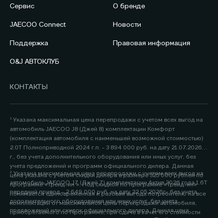
Сервис
О бренде
JAECOO Connect
Новости
Поддержка
Правовая информация
O&J АВТОКЛУБ
КОНТАКТЫ
¹ Указана максимальная цена перепродажи с учетом всех выгод на
автомобиль JAECOO J8 (Джей 8) комплектации Комфорт
(комплектация автомобиля с наименьшей возможной стоимостью)
2.0Т Полноприводной 2024 г.п. - 3 894 000 руб. на дату 21.07.2026
г., без учета дополнительного оборудования или иных услуг, без
учета предложений и программ официального дилера. Данная
² Указана максимальная цена перепродажи с учетом всех выгод на
цена указана с учетом скидки дилера в размере 325 000 рублей по
автомобиль JAECOO J7 (Джей 7) комплектации Актив 2026 года 1.6Т
программе «Трейд-ин ». Под скидкой по программе «Трейд-ин»
передний привод - 2 649 000 руб. на дату 22.05.2026г., без учета
понимается единовременная и разовая выгода потребителю на все
дополнительного оборудования или иных услуг, без учета
комплектации от максимальной цены перепродажи автомобиля,
предложений или скидок официального дилера. Данная цена
приобретаемого по Программе, при сдаче в зачёт его стоимости