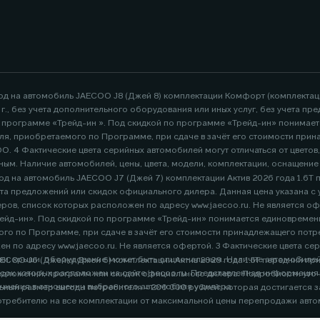
год на автомобиль JAECOO J8 (Джей 8) комплектации Комфорт (комплекта
26 г., без учета дополнительного оборудования или иных услуг, без учета
по программе «Трейд-ин ». Под скидкой по программе «Трейд-ин» понимае
я, приобретаемого по Программе, при сдаче в зачёт его стоимости при
. 4 Фактические цвета серийных автомобилей могут отличаться от цветов
ным. Наличие автомобилей, цены, цвета, модели, комплектации, оснащени
д на автомобиль JAECOO J7 (Джей 7) комплектации Актив 2026 года 1.6Т пер
адресу www.jaecoo.ru. Не является офертой. 2 Указан максимальный размер выгоды потребителя -
ейд-ин». Под скидкой по программе «Трейд-ин» понимается единовременна
го по Программе, при сдаче в зачёт его стоимости принадлежащего пот
ветов, показанных
ние может быть опциональным. Наличие автомобилей, цены, цвета, модели, комплектации, оснащени
OO J6 (Джейку Джей 6) комплектации Актив 2026 года 1.5T передний привод
орых расположен на сайте jaecoo.ru. Представленная информация по комплектации
в, список которых расположен
ртой, требует уточнения в отношении выбранного автомобиля у дилера.
бителя - 200 000 рублей, которая достигается за счет программы «Трейд-ин». Под скидкой по программе
отребителю на все комплектации от максимальной цены перепродажи авто