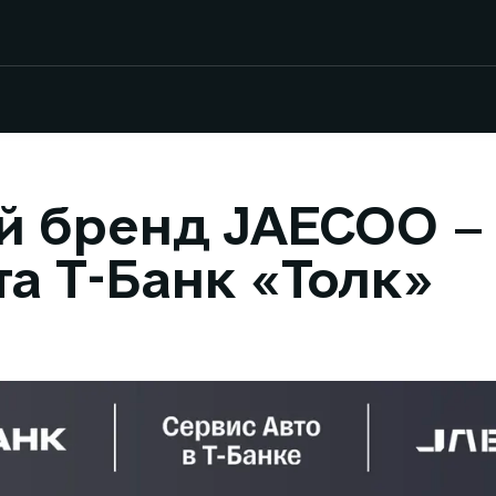
й бренд JAECOO –
а Т-Банк «Толк»