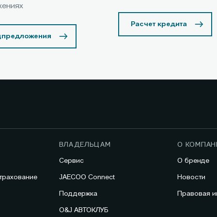
жениях
Расчет кредита
цпредложения
ВЛАДЕЛЬЦАМ
О КОМПАН
Сервис
О бренде
трахование
JAECOO Connect
Новости
Поддержка
Правовая 
O&J АВТОКЛУБ