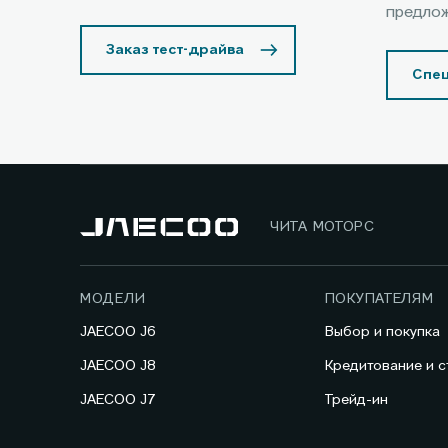
предло
Заказ тест-драйва
Спе
ЧИТА МОТОРС
МОДЕЛИ
ПОКУПАТЕЛЯМ
JAECOO J6
Выбор и покупка
JAECOO J8
Кредитование и с
JAECOO J7
Трейд-ин