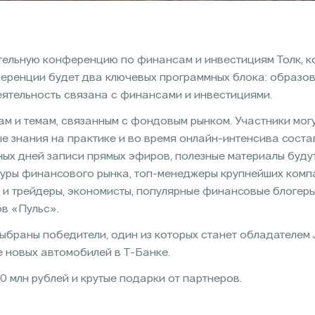
тельную конференцию по финансам и инвестициям Толк, к
ференции будет два ключевых программных блока: образов
деятельность связана с финансами и инвестициями.
м и темам, связанным с фондовым рынком. Участники мог
е знания на практике и во время онлайн-интенсива соста
ых дней записи прямых эфиров, полезные материалы будут
гуры финансового рынка, топ-менеджеры крупнейших комп
и трейдеры, экономисты, популярные финансовые блогеры
ов «Пульс».
 выбраны победители, один из которых станет обладателе
 новых автомобилей в Т-Банке.
0 млн рублей и крутые подарки от партнеров.