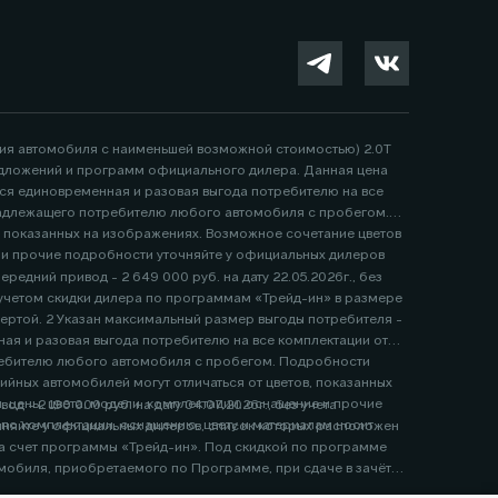
ция автомобиля с наименьшей возможной стоимостью) 2.0Т
 предложений и программ официального дилера. Данная цена
тся единовременная и разовая выгода потребителю на все
надлежащего потребителю любого автомобиля с пробегом.
, показанных на изображениях. Возможное сочетание цветов
е и прочие подробности уточняйте у официальных дилеров
едний привод - 2 649 000 руб. на дату 22.05.2026г., без
я и разовая выгода потребителю на все комплектации от
ребителю любого автомобиля с пробегом. Подробности
е и прочие
 - 2 190 000 руб. на дату 04.07.2026г., без учета
, оснащению, цвету и материалам носит
мобиля, приобретаемого по Программе, при сдаче в зачёт