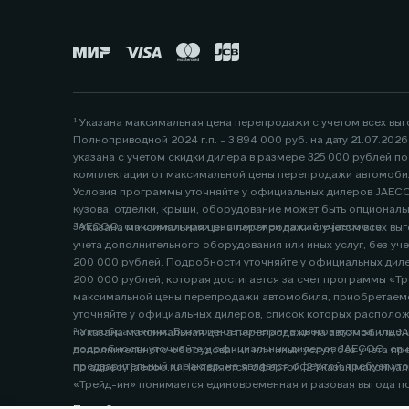
¹ Указана максимальная цена перепродажи с учетом всех вы
Полноприводной 2024 г.п. - 3 894 000 руб. на дату 21.07.20
указана с учетом скидки дилера в размере 325 000 рублей 
комплектации от максимальной цены перепродажи автомобил
Условия программы уточняйте у официальных дилеров JAECOO
кузова, отделки, крыши, оборудование может быть опциональ
JAECOO, список которых расположен на сайте jaecoo.ru
² Указана максимальная цена перепродажи с учетом всех выго
учета дополнительного оборудования или иных услуг, без учета предложений или скидок официального дилера. Данная цена указана с учетом скидки дилера по программам «Трейд-ин» в размере
200 000 рублей. Подробности уточняйте у официальных дилеров, список которых расположен по 
200 000 рублей, которая достигается за счет программы «Тр
максимальной цены перепродажи автомобиля, приобретаемо
уточняйте у официальных дилеров, список которых расположен по адресу www.jaecoo.ru. Не является офертой. 3 Фактические цвета серийных автомобилей могут отличаться от ц
на изображениях. Возможное сочетание цветов кузова, отделки, крыши, оборудова
³ Указана максимальная цена перепродажи на автомобиль JAEC
подробности уточняйте у официальных дилеров JAECOO, список кот
дополнительного оборудования или иных услуг, без учета предложений, программ или скидок официального дилера. Подробности уточняйте у официальных дилеро
предварительный характер, не является офе
по адресу jaecoo.ru Не является офертой. 2 Указан максимальный размер выгоды потре
«Трейд-ин» понимается единовременная и разовая выгода п
его стоимости принадлежащего потребителю любого автомобиля с пробегом. Условия программы уточняйте у официальных дилеров JAECOO. 3 Выгода при единовременном приобретении