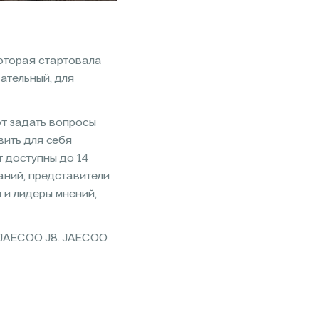
оторая стартовала
ательный, для
ут задать вопросы
вить для себя
 доступны до 14
аний, представители
 и лидеры мнений,
м JAECOO J8. JAECOO