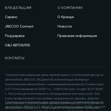
ВЛАДЕЛЬЦАМ
О КОМПАНИИ
Сервис
О бренде
JAECOO Connect
Новости
Поддержка
Правовая информация
O&J АВТОКЛУБ
КОНТАКТЫ
¹ Указана максимальная цена перепродажи с учетом всех выгод на
автомобиль JAECOO J8 (Джей 8) комплектации Комфорт
(комплектация автомобиля с наименьшей возможной стоимостью)
2.0Т Полноприводной 2024 г.п. - 3 894 000 руб. на дату 21.07.2026
г., без учета дополнительного оборудования или иных услуг, без
учета предложений и программ официального дилера. Данная
² Указана максимальная цена перепродажи с учетом всех выгод на
цена указана с учетом скидки дилера в размере 325 000 рублей по
автомобиль JAECOO J7 (Джей 7) комплектации Актив 2026 года 1.6Т
программе «Трейд-ин ». Под скидкой по программе «Трейд-ин»